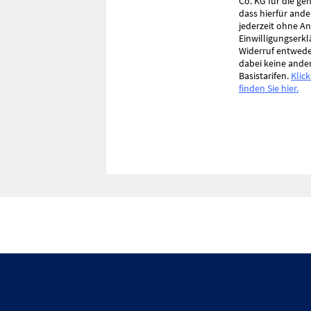
Co. KG für die g
dass hierfür ande
jederzeit ohne 
Einwilligungserk
Widerruf entweder
dabei keine ande
Basistarifen.
Klic
finden Sie hier.