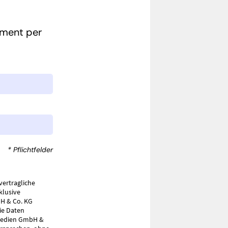
ument per
* Pflichtfelder
vertragliche
klusive
H & Co. KG
ie Daten
Medien GmbH &