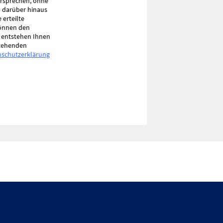
ersprechen, ohne
n darüber hinaus
erteilte
können den
s entstehen Ihnen
stehenden
nschutzerklärung