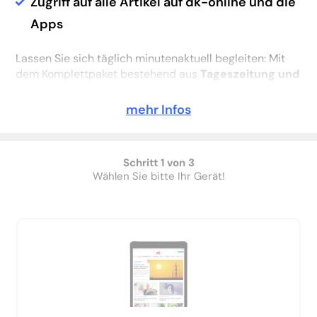
Zugriff auf alle Artikel auf dk-online und die
Apps
Lassen Sie sich täglich minutenaktuell begleiten: Mit
dem Komplettpaket bestehend aus
Tageszeitung und
dk premium
inklusive Gerät nach Wahl!
mehr Infos
Entdecken Sie die
digitale 1:1-Ausgabe Ihrer
Tageszeitung in gewohnter Optik
für den PC (E-
Paper) sowie die App
dk E-Paper
für Tablet und
Smartphone mit der aktuellen Ausgabe zum
Schritt 1 von 3
Wählen Sie bitte Ihr Gerät!
Herunterladen und offline lesen. Außerdem verschaffen
Sie sich mit der App
dk News
unterwegs einen
schnellen Überblick und erhalten zusätzlich den
unbegrenzten
Zugang zu dk-online.de
.